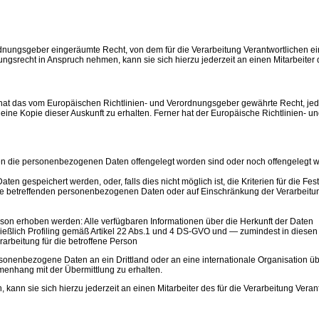
dnungsgeber eingeräumte Recht, von dem für die Verarbeitung Verantwortlichen e
ngsrecht in Anspruch nehmen, kann sie sich hierzu jederzeit an einen Mitarbeiter 
t das vom Europäischen Richtlinien- und Verordnungsgeber gewährte Recht, jederz
ne Kopie dieser Auskunft zu erhalten. Ferner hat der Europäische Richtlinien- u
die personenbezogenen Daten offengelegt worden sind oder noch offengelegt wer
ten gespeichert werden, oder, falls dies nicht möglich ist, die Kriterien für die Fe
ie betreffenden personenbezogenen Daten oder auf Einschränkung der Verarbeitu
on erhoben werden: Alle verfügbaren Informationen über die Herkunft der Daten
eßlich Profiling gemäß Artikel 22 Abs.1 und 4 DS-GVO und — zumindest in diesen F
arbeitung für die betroffene Person
sonenbezogene Daten an ein Drittland oder an eine internationale Organisation überm
enhang mit der Übermittlung zu erhalten.
kann sie sich hierzu jederzeit an einen Mitarbeiter des für die Verarbeitung Vera