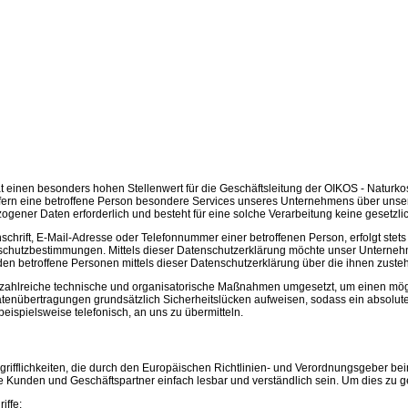
 einen besonders hohen Stellenwert für die Geschäftsleitung der OIKOS - Naturko
ern eine betroffene Person besondere Services unseres Unternehmens über unsere
ener Daten erforderlich und besteht für eine solche Verarbeitung keine gesetzlic
hrift, E-Mail-Adresse oder Telefonnummer einer betroffenen Person, erfolgt ste
schutzbestimmungen. Mittels dieser Datenschutzerklärung möchte unser Unternehm
n betroffene Personen mittels dieser Datenschutzerklärung über die ihnen zuste
r zahlreiche technische und organisatorische Maßnahmen umgesetzt, um einen mögli
nübertragungen grundsätzlich Sicherheitslücken aufweisen, sodass ein absoluter
ispielsweise telefonisch, an uns zu übermitteln.
grifflichkeiten, die durch den Europäischen Richtlinien- und Verordnungsgeber 
re Kunden und Geschäftspartner einfach lesbar und verständlich sein. Um dies zu g
iffe: