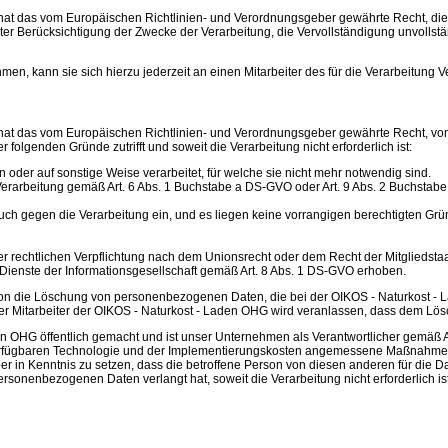
at das vom Europäischen Richtlinien- und Verordnungsgeber gewährte Recht, die 
unter Berücksichtigung der Zwecke der Verarbeitung, die Vervollständigung unvol
en, kann sie sich hierzu jederzeit an einen Mitarbeiter des für die Verarbeitung 
at das vom Europäischen Richtlinien- und Verordnungsgeber gewährte Recht, von 
olgenden Gründe zutrifft und soweit die Verarbeitung nicht erforderlich ist:
er auf sonstige Weise verarbeitet, für welche sie nicht mehr notwendig sind.
ie Verarbeitung gemäß Art. 6 Abs. 1 Buchstabe a DS-GVO oder Art. 9 Abs. 2 Buchstab
h gegen die Verarbeitung ein, und es liegen keine vorrangigen berechtigten Gründe
 rechtlichen Verpflichtung nach dem Unionsrecht oder dem Recht der Mitgliedstaate
enste der Informationsgesellschaft gemäß Art. 8 Abs. 1 DS-GVO erhoben.
son die Löschung von personenbezogenen Daten, die bei der OIKOS - Naturkost - L
 Der Mitarbeiter der OIKOS - Naturkost - Laden OHG wird veranlassen, dass dem 
OHG öffentlich gemacht und ist unser Unternehmen als Verantwortlicher gemäß A
 verfügbaren Technologie und der Implementierungskosten angemessene Maßnahmen, 
r in Kenntnis zu setzen, dass die betroffene Person von diesen anderen für die D
nenbezogenen Daten verlangt hat, soweit die Verarbeitung nicht erforderlich ist.