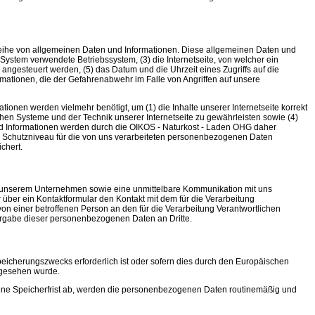
e Reihe von allgemeinen Daten und Informationen. Diese allgemeinen Daten und
ystem verwendete Betriebssystem, (3) die Internetseite, von welcher ein
 angesteuert werden, (5) das Datum und die Uhrzeit eines Zugriffs auf die
ormationen, die der Gefahrenabwehr im Falle von Angriffen auf unsere
onen werden vielmehr benötigt, um (1) die Inhalte unserer Internetseite korrekt
schen Systeme und der Technik unserer Internetseite zu gewährleisten sowie (4)
nd Informationen werden durch die OIKOS - Naturkost - Laden OHG daher
les Schutzniveau für die von uns verarbeiteten personenbezogenen Daten
chert.
zu unserem Unternehmen sowie eine unmittelbare Kommunikation mit uns
über ein Kontaktformular den Kontakt mit dem für die Verarbeitung
on einer betroffenen Person an den für die Verarbeitung Verantwortlichen
ergabe dieser personenbezogenen Daten an Dritte.
peicherungszwecks erforderlich ist oder sofern dies durch den Europäischen
orgesehen wurde.
ene Speicherfrist ab, werden die personenbezogenen Daten routinemäßig und