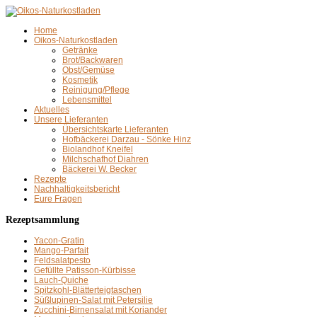
Home
Oikos-Naturkostladen
Getränke
Brot/Backwaren
Obst/Gemüse
Kosmetik
Reinigung/Pflege
Lebensmittel
Aktuelles
Unsere Lieferanten
Übersichtskarte Lieferanten
Hofbäckerei Darzau - Sönke Hinz
Biolandhof Kneifel
Milchschafhof Diahren
Bäckerei W. Becker
Rezepte
Nachhaltigkeitsbericht
Eure Fragen
Rezeptsammlung
Yacon-Gratin
Mango-Parfait
Feldsalatpesto
Gefüllte Patisson-Kürbisse
Lauch-Quiche
Spitzkohl-Blätterteigtaschen
Süßlupinen-Salat mit Petersilie
Zucchini-Birnensalat mit Koriander