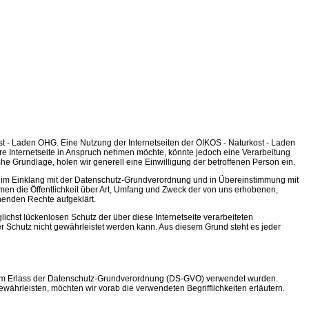
st - Laden OHG. Eine Nutzung der Internetseiten der OIKOS - Naturkost - Laden
 Internetseite in Anspruch nehmen möchte, könnte jedoch eine Verarbeitung
he Grundlage, holen wir generell eine Einwilligung der betroffenen Person ein.
ts im Einklang mit der Datenschutz-Grundverordnung und in Übereinstimmung mit
en die Öffentlichkeit über Art, Umfang und Zweck der von uns erhobenen,
henden Rechte aufgeklärt.
chst lückenlosen Schutz der über diese Internetseite verarbeiteten
 Schutz nicht gewährleistet werden kann. Aus diesem Grund steht es jeder
beim Erlass der Datenschutz-Grundverordnung (DS-GVO) verwendet wurden.
ewährleisten, möchten wir vorab die verwendeten Begrifflichkeiten erläutern.