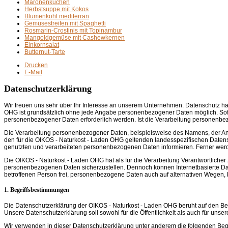
Maronenkuchen
Herbstsuppe mit Kokos
Blumenkohl mediterran
Gemüsestreifen mit Spaghetti
Rosmarin-Crostinis mit Topinambur
Mangoldgemüse mit Cashewkernen
Einkornsalat
Butternut-Tarte
Drucken
E-Mail
Datenschutzerklärung
Wir freuen uns sehr über Ihr Interesse an unserem Unternehmen. Datenschutz hat
OHG ist grundsätzlich ohne jede Angabe personenbezogener Daten möglich. Sof
personenbezogener Daten erforderlich werden. Ist die Verarbeitung personenbezog
Die Verarbeitung personenbezogener Daten, beispielsweise des Namens, der Ansc
den für die OIKOS - Naturkost - Laden OHG geltenden landesspezifischen Daten
genutzten und verarbeiteten personenbezogenen Daten informieren. Ferner werde
Die OIKOS - Naturkost - Laden OHG hat als für die Verarbeitung Verantwortliche
personenbezogenen Daten sicherzustellen. Dennoch können Internetbasierte Date
betroffenen Person frei, personenbezogene Daten auch auf alternativen Wegen, be
1. Begriffsbestimmungen
Die Datenschutzerklärung der OIKOS - Naturkost - Laden OHG beruht auf den Be
Unsere Datenschutzerklärung soll sowohl für die Öffentlichkeit als auch für unse
Wir verwenden in dieser Datenschutzerklärung unter anderem die folgenden Begr