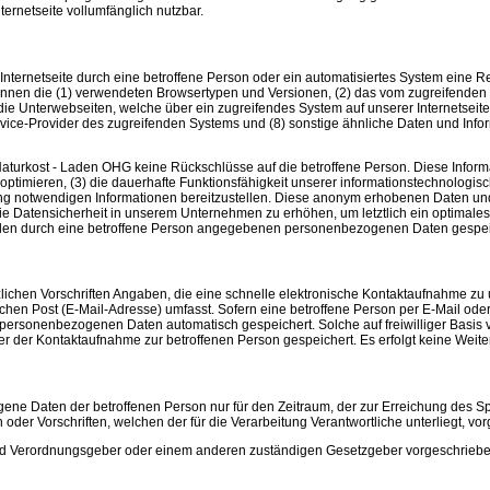
ternetseite vollumfänglich nutzbar.
er Internetseite durch eine betroffene Person oder ein automatisiertes System ein
önnen die (1) verwendeten Browsertypen und Versionen, (2) das vom zugreifenden S
die Unterwebseiten, welche über ein zugreifendes System auf unserer Internetseite
t-Service-Provider des zugreifenden Systems und (8) sonstige ähnliche Daten und Inf
turkost - Laden OHG keine Rückschlüsse auf die betroffene Person. Diese Informati
zu optimieren, (3) die dauerhafte Funktionsfähigkeit unserer informationstechnologi
lgung notwendigen Informationen bereitzustellen. Diese anonym erhobenen Daten u
d die Datensicherheit in unserem Unternehmen zu erhöhen, um letztlich ein optima
allen durch eine betroffene Person angegebenen personenbezogenen Daten gespei
tzlichen Vorschriften Angaben, die eine schnelle elektronische Kontaktaufnahme 
hen Post (E-Mail-Adresse) umfasst. Sofern eine betroffene Person per E-Mail oder 
 personenbezogenen Daten automatisch gespeichert. Solche auf freiwilliger Basis v
 der Kontaktaufnahme zur betroffenen Person gespeichert. Es erfolgt keine Weit
ogene Daten der betroffenen Person nur für den Zeitraum, der zur Erreichung des S
der Vorschriften, welchen der für die Verarbeitung Verantwortliche unterliegt, v
- und Verordnungsgeber oder einem anderen zuständigen Gesetzgeber vorgeschrieb