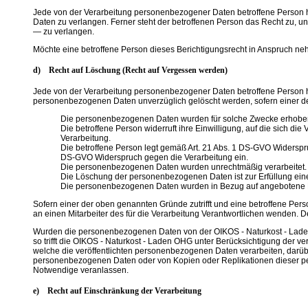
Jede von der Verarbeitung personenbezogener Daten betroffene Person h
Daten zu verlangen. Ferner steht der betroffenen Person das Recht zu, 
— zu verlangen.
Möchte eine betroffene Person dieses Berichtigungsrecht in Anspruch nehm
d) Recht auf Löschung (Recht auf Vergessen werden)
Jede von der Verarbeitung personenbezogener Daten betroffene Person h
personenbezogenen Daten unverzüglich gelöscht werden, sofern einer der f
Die personenbezogenen Daten wurden für solche Zwecke erhoben od
Die betroffene Person widerruft ihre Einwilligung, auf die sich d
Verarbeitung.
Die betroffene Person legt gemäß Art. 21 Abs. 1 DS-GVO Widerspruc
DS-GVO Widerspruch gegen die Verarbeitung ein.
Die personenbezogenen Daten wurden unrechtmäßig verarbeitet.
Die Löschung der personenbezogenen Daten ist zur Erfüllung einer
Die personenbezogenen Daten wurden in Bezug auf angebotene Di
Sofern einer der oben genannten Gründe zutrifft und eine betroffene Per
an einen Mitarbeiter des für die Verarbeitung Verantwortlichen wenden.
Wurden die personenbezogenen Daten von der OIKOS - Naturkost - Laden 
so trifft die OIKOS - Naturkost - Laden OHG unter Berücksichtigung der
welche die veröffentlichten personenbezogenen Daten verarbeiten, darübe
personenbezogenen Daten oder von Kopien oder Replikationen dieser perso
Notwendige veranlassen.
e) Recht auf Einschränkung der Verarbeitung