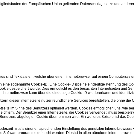
itgliedstaaten der Europäischen Union geltenden Datenschutzgesetze und anderer
ies sind Textdateien, welche über einen Internetbrowser auf einem Computersyst
n eine sogenannte Cookie-ID. Eine Cookie-ID ist eine eindeutige Kennung des Cook
kie gespeichert wurde. Dies ermöglicht es den besuchten Internetseiten und Ser
r Internetbrowser kann über die eindeutige Cookie-ID wiedererkannt und identifizi
rn dieser Internetseite nutzerfreundlichere Services bereitstellen, die ohne die
etseite im Sinne des Benutzers optimiert werden. Cookies ermöglichen uns, wie ber
eichtern. Der Benutzer einer Internetseite, die Cookies verwendet, muss beispiel
Benutzers abgelegten Cookie übernommen wird. Ein weiteres Beispiel ist das Cook
jederzeit mittels einer entsprechenden Einstellung des genutzten Internetbrowser
re Softwareprogramme gelöscht werden. Dies ist in allen gängigen Internetbrowser