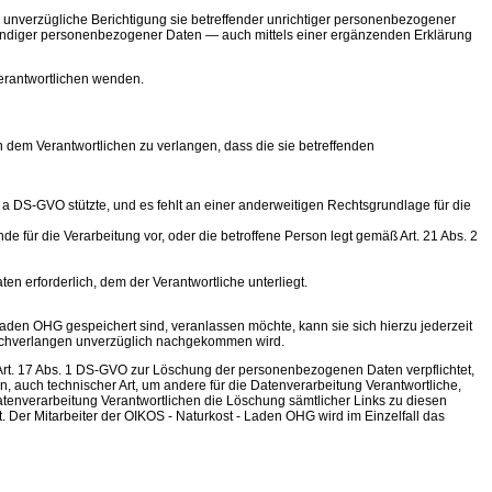
unverzügliche Berichtigung sie betreffender unrichtiger personenbezogener
lständiger personenbezogener Daten — auch mittels einer ergänzenden Erklärung
Verantwortlichen wenden.
dem Verantwortlichen zu verlangen, dass die sie betreffenden
e a DS-GVO stützte, und es fehlt an einer anderweitigen Rechtsgrundlage für die
 für die Verarbeitung vor, oder die betroffene Person legt gemäß Art. 21 Abs. 2
n erforderlich, dem der Verantwortliche unterliegt.
aden OHG gespeichert sind, veranlassen möchte, kann sie sich hierzu jederzeit
Löschverlangen unverzüglich nachgekommen wird.
rt. 17 Abs. 1 DS-GVO zur Löschung der personenbezogenen Daten verpflichtet,
auch technischer Art, um andere für die Datenverarbeitung Verantwortliche,
atenverarbeitung Verantwortlichen die Löschung sämtlicher Links zu diesen
 Der Mitarbeiter der OIKOS - Naturkost - Laden OHG wird im Einzelfall das