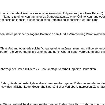
zierte oder identifizierbare natürliche Person (im Folgenden „betroffene Person“) b
inem Namen, zu einer Kennnummer, zu Standortdaten, zu einer Online-Kennung ode
er sozialen Identität dieser natürlichen Person sind, identifiziert werden kann.
e Person, deren personenbezogene Daten von dem für die Verarbeitung Verantwortlich
usgeführte Vorgang oder jede solche Vorgangsreihe im Zusammenhang mit personen
ragen, die Verwendung, die Offenlegung durch Übermittlung, Verbreitung oder eine
enbezogener Daten mit dem Ziel, ihre künftige Verarbeitung einzuschränken.
er Daten, die darin besteht, dass diese personenbezogenen Daten verwendet werden
, wirtschaftlicher Lage, Gesundheit, persönlicher Vorlieben, Interessen, Zuverläss
er Weise, auf welche die personenbezogenen Daten ohne Hinzuziehung zusätzliche