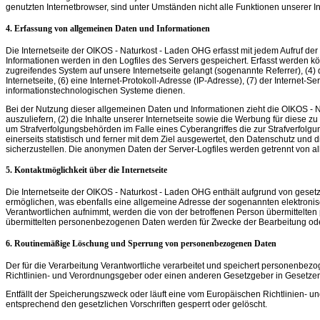
genutzten Internetbrowser, sind unter Umständen nicht alle Funktionen unserer In
4. Erfassung von allgemeinen Daten und Informationen
Die Internetseite der OIKOS - Naturkost - Laden OHG erfasst mit jedem Aufruf d
Informationen werden in den Logfiles des Servers gespeichert. Erfasst werden k
zugreifendes System auf unsere Internetseite gelangt (sogenannte Referrer), (4) 
Internetseite, (6) eine Internet-Protokoll-Adresse (IP-Adresse), (7) der Interne
informationstechnologischen Systeme dienen.
Bei der Nutzung dieser allgemeinen Daten und Informationen zieht die OIKOS - Na
auszuliefern, (2) die Inhalte unserer Internetseite sowie die Werbung für diese 
um Strafverfolgungsbehörden im Falle eines Cyberangriffes die zur Strafverfo
einerseits statistisch und ferner mit dem Ziel ausgewertet, den Datenschutz un
sicherzustellen. Die anonymen Daten der Server-Logfiles werden getrennt von 
5. Kontaktmöglichkeit über die Internetseite
Die Internetseite der OIKOS - Naturkost - Laden OHG enthält aufgrund von gese
ermöglichen, was ebenfalls eine allgemeine Adresse der sogenannten elektronisc
Verantwortlichen aufnimmt, werden die von der betroffenen Person übermittelten
übermittelten personenbezogenen Daten werden für Zwecke der Bearbeitung oder
6. Routinemäßige Löschung und Sperrung von personenbezogenen Daten
Der für die Verarbeitung Verantwortliche verarbeitet und speichert personenbez
Richtlinien- und Verordnungsgeber oder einen anderen Gesetzgeber in Gesetzen o
Entfällt der Speicherungszweck oder läuft eine vom Europäischen Richtlinien
entsprechend den gesetzlichen Vorschriften gesperrt oder gelöscht.