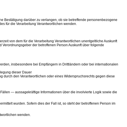
ine Bestätigung darüber zu verlangen, ob sie betreffende personenbezogene
des für die Verarbeitung Verantwortlichen wenden.
eit von dem für die Verarbeitung Verantwortlichen unentgeltliche Auskunft
nd Verordnungsgeber der betroffenen Person Auskunft über folgende
den, insbesondere bei Empfängern in Drittländern oder bei internationalen
stlegung dieser Dauer
ng durch den Verantwortlichen oder eines Widerspruchsrechts gegen diese
ällen — aussagekräftige Informationen über die involvierte Logik sowie die
ittelt wurden. Sofern dies der Fall ist, so steht der betroffenen Person im
ntwortlichen wenden.